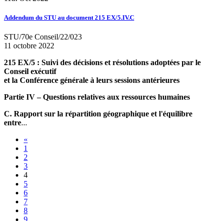
Addendum du STU au document 215 EX/5.IV.C
STU/70e Conseil/22/023
11 octobre 2022
215 EX/5 : Suivi des décisions et résolutions adoptées par le
Conseil exécutif
et la Conférence générale à leurs sessions antérieures
Partie IV – Questions relatives aux ressources humaines
C. Rapport sur la répartition géographique et l'équilibre
entre
...
«
1
2
3
4
5
6
7
8
9