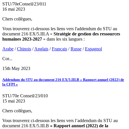
STU/70eConseil/23/011
16 mai 2023
Chers collègues,
Vous trouverez ci-dessous les liens vers l'addendum du STU au
document 216 EX/5.III.A «
Stratégie de gestion des ressources
humaines 2023-2027
» dans les six langues :
Arabe
/
Chinois
/
Anglais
/
Français
/
Russe
/
Espagnol
Cor...
15th May 2023
Addendum du STU au document 216 EX/5.III.B « Rapport annuel (2022) de
la CFPI »
STU/70e Conseil/23/010
15 mai 2023
Chers collègues,
Vous trouverez ci-dessous les liens vers l’addendum du STU au
document 216 EX/5.III.B
« Rapport annuel (2022) de la