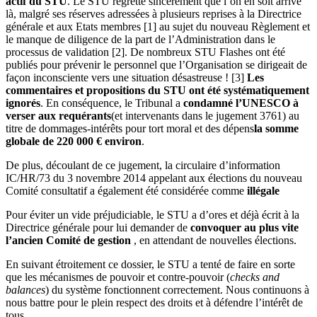
actif du STU
. Le STU regrette sincèrement que l’on en soit arrivé
là, malgré ses réserves adressées à plusieurs reprises à la Directrice
générale et aux Etats membres [1] au sujet du nouveau Règlement et
le manque de diligence de la part de l’Administration dans le
processus de validation [2]. De nombreux STU Flashes ont été
publiés pour prévenir le personnel que l’Organisation se dirigeait de
façon inconsciente vers une situation désastreuse ! [3]
Les
commentaires et propositions du STU ont été systématiquement
ignorés
. En conséquence, le Tribunal a
condamné l’UNESCO à
verser aux requérants
(et intervenants dans le jugement 3761) au
titre de dommages-intérêts pour tort moral et des dépens
la somme
globale de 220 000 € environ
.
De plus, découlant de ce jugement, la circulaire d’information
IC/HR/73 du 3 novembre 2014 appelant aux élections du nouveau
Comité consultatif a également été considérée comme
illégale
Pour éviter un vide préjudiciable, le STU a d’ores et déjà écrit à la
Directrice générale pour lui demander de
convoquer au plus vite
l’ancien Comité de gestion
, en attendant de nouvelles élections.
En suivant étroitement ce dossier, le STU a tenté de faire en sorte
que les mécanismes de pouvoir et contre-pouvoir (
checks and
balances
) du système fonctionnent correctement. Nous continuons à
nous battre pour le plein respect des droits et à défendre l’intérêt de
tous.