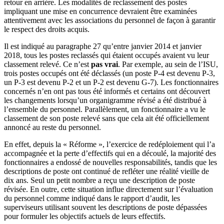
retour en arrière. Les modalités de reclassement des postes
impliquant une mise en concurrence devraient être examinées
attentivement avec les associations du personnel de façon à garantir
le respect des droits acquis.
Il est indiqué au paragraphe 27 qu’entre janvier 2014 et janvier
2018, tous les postes reclassés qui étaient occupés avaient vu leur
classement relevé. Ce n’est
pas vrai
. Par exemple, au sein de l’ISU,
trois postes occupés ont été déclassés (un poste P-4 est devenu P-3,
un P-3 est devenu P-2 et un P-2 est devenu G-7). Les fonctionnaires
concernés n’en ont pas tous été informés et certains ont découvert
les changements lorsqu’un organigramme révisé a été distribué à
l’ensemble du personnel. Parallèlement, un fonctionnaire a vu le
classement de son poste relevé sans que cela ait été officiellement
annoncé au reste du personnel.
En effet, depuis la « Réforme », l’exercice de redéploiement qui l’a
accompagnée et la perte d’effectifs qui en a découlé, la majorité des
fonctionnaires a endossé de nouvelles responsabilités, tandis que les
descriptions de poste ont continué de refléter une réalité vieille de
dix ans. Seul un petit nombre a reçu une description de poste
révisée. En outre, cette situation influe directement sur l’évaluation
du personnel comme indiqué dans le rapport d’audit, les
superviseurs utilisant souvent les descriptions de poste dépassées
pour formuler les objectifs actuels de leurs effectifs.